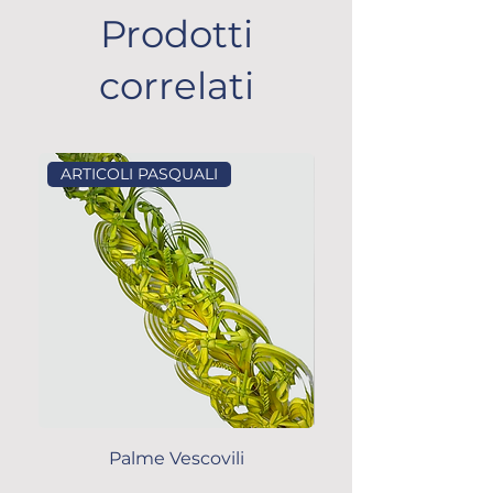
Prodotti
correlati
ARTICOLI PASQUALI
ARTICOLI PASQUALI
Palme Vescovili