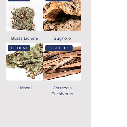
Busta Licheni
Sughero
LICHENI
CORTECCE
Licheni
Corteccia
Eucalyptus