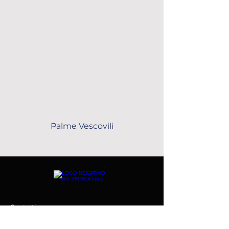
Palme Vescovili
Contatti
Telefono:
0184 516.140