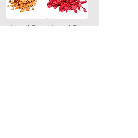
Ilex verticillato
Ilex verticillato
giallo
MIMOSE
MIMOSE
Mimosa fiorita
Mimosa Denis
cono nero
Boden
BOUQUET
BOUQUET