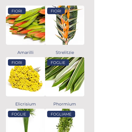
FIORI
FIORI
Amarilli
Strelitzie
FIORI
FOGLIE
Elicrisium
Phormium
FOGLIE
FOGLIAME