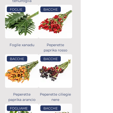
tenuifoglia
FOGLIE
BACCHE
Foglie xanadu
Peperette
paprika rosso
BACCHE
BACCHE
Peperette
Peperette ciliegie
paprika arancio
nere
FOGLIAME
BACCHE