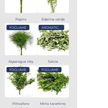
Papiro
Ederina verde
FOGLIAME
AROMATICHE
Asparagus tiky
Salvia
FOGLIAME
FOGLIAME
Pittosforo
Mirto tarantino