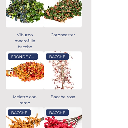
Viburno
Cotoneaster
macrofilla
bacche
FRONDE CON FRUTTO
BACCHE
Melette con
Bacche rosa
ramo
BACCHE
BACCHE