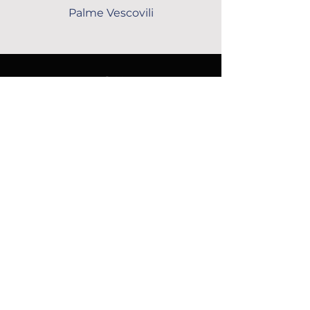
Palme Vescovili
Contatti
Telefono:
0184 516.140
Fax:
0184 516.248
Via Aurelia 1
18038 Bussana-Sanremo (IM)
commerciale@coop3ponti.com
info@coop3ponti.com
Tre Ponti
Società Cooperativa Agricola
P.Iva:
00318550084