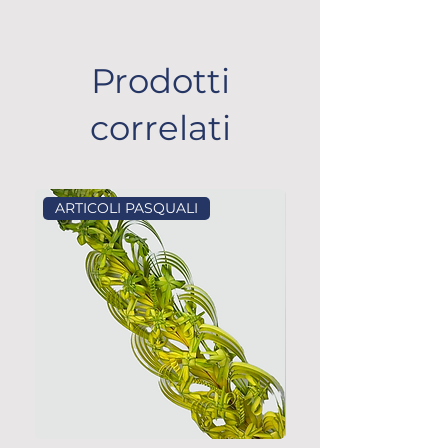
Prodotti
correlati
ARTICOLI PASQUALI
ARTICOLI PASQUALI