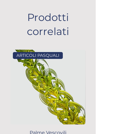
Prodotti
correlati
ARTICOLI PASQUALI
ARTICOLI PASQUALI
Palme Vescovili